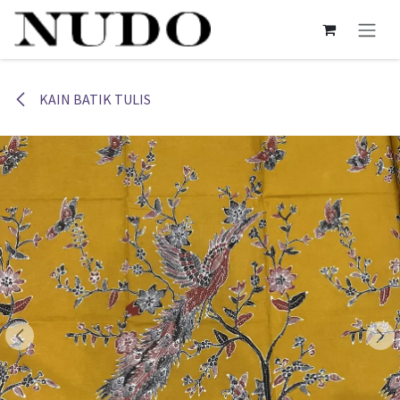
Skip ke Konten
KAIN BATIK TULIS