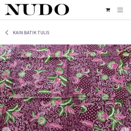
Skip ke Konten
KAIN BATIK TULIS