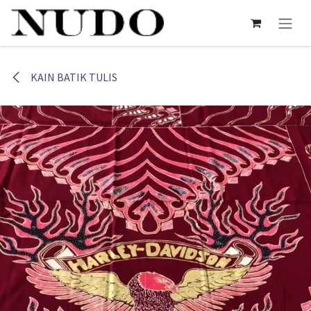
Skip ke Konten
KAIN BATIK TULIS